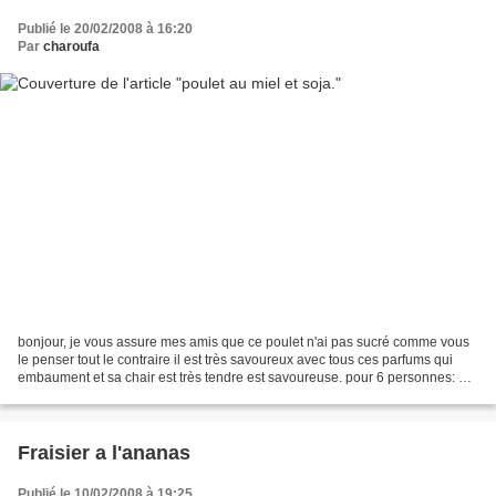
Publié le 20/02/2008 à 16:20
Par
charoufa
bonjour, je vous assure mes amis que ce poulet n'ai pas sucré comme vous
le penser tout le contraire il est très savoureux avec tous ces parfums qui
embaument et sa chair est très tendre est savoureuse. pour 6 personnes: 1
poulet moyen. 4 cas de sauce...
Fraisier a l'ananas
Publié le 10/02/2008 à 19:25