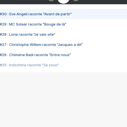
#30 : Eve Angeli raconte "Avant de partir"
#29 : MC Solaar raconte "Bouge de là"
28 : Lorie raconte "Je vais vite"
#27 : Christophe Willem raconte "Jacques a dit"
#26 : Chimène Badi raconte "Entre nous"
#25 : Indochine raconte "3e sexe"
#24 : Zaho raconte "C'est chelou"
#23 : Patrick Bruel raconte "Au café des délices"
#22 : Kyo raconte "Le chemin"
#21 : Nolwenn Leroy raconte "Cassé"
#20 : Patrick Hernandez raconte "Born to be alive"
#19 : Lorie raconte "Près de moi"