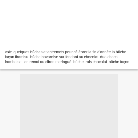
voici quelques bûches et entremets pour célébrer la fin d'année la bûche
façon tiramisu. bûche bavaroise sur fondant au chocolat. duo choco
framboise . entremat au citron meringué. bûche trois chocolat. bûche façon
tarte au citron. bûche a la mousse de...