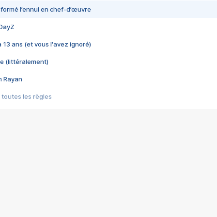
nsformé l’ennui en chef-d’œuvre
 DayZ
 a 13 ans (et vous l'avez ignoré)
e (littéralement)
im Rayan
 toutes les règles
s les jeux vidéo
us choquant de Rockstar ? - Le scandale BULLY
e plus moche de Steam
du RÊVE tourne au CAUCHEMAR
pendant 8 heures
it… à tort