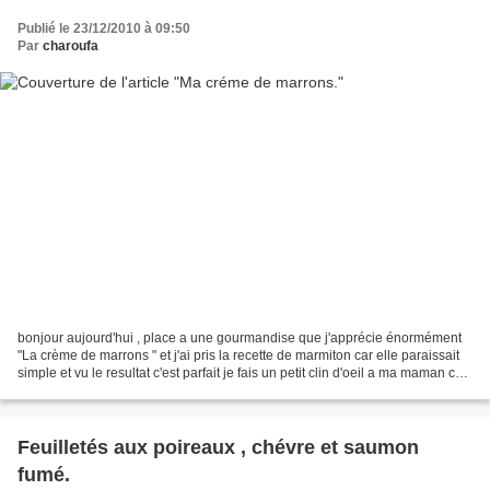
Publié le 23/12/2010 à 09:50
Par
charoufa
bonjour aujourd'hui , place a une gourmandise que j'apprécie énormément
"La crème de marrons " et j'ai pris la recette de marmiton car elle paraissait
simple et vu le resultat c'est parfait je fais un petit clin d'oeil a ma maman car
je sais qu'elle aussi...
Feuilletés aux poireaux , chévre et saumon
fumé.