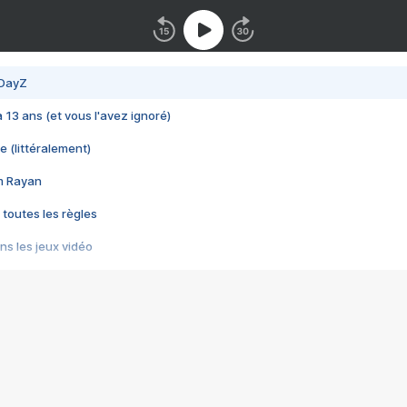
 DayZ
 a 13 ans (et vous l'avez ignoré)
e (littéralement)
im Rayan
 toutes les règles
s les jeux vidéo
us choquant de Rockstar ? - Le scandale BULLY
e plus moche de Steam
du RÊVE tourne au CAUCHEMAR
pendant 8 heures