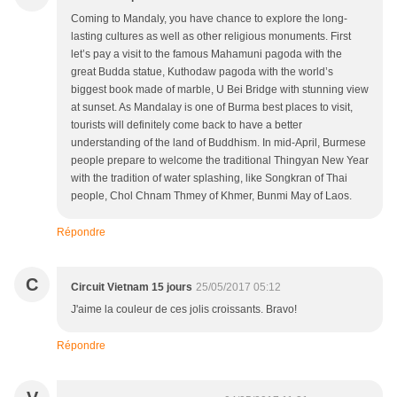
Coming to Mandaly, you have chance to explore the long-
lasting cultures as well as other religious monuments. First
let’s pay a visit to the famous Mahamuni pagoda with the
great Budda statue, Kuthodaw pagoda with the world’s
biggest book made of marble, U Bei Bridge with stunning view
at sunset. As Mandalay is one of Burma best places to visit,
tourists will definitely come back to have a better
understanding of the land of Buddhism. In mid-April, Burmese
people prepare to welcome the traditional Thingyan New Year
with the tradition of water splashing, like Songkran of Thai
people, Chol Chnam Thmey of Khmer, Bunmi May of Laos.
Répondre
C
Circuit Vietnam 15 jours
25/05/2017 05:12
J'aime la couleur de ces jolis croissants. Bravo!
Répondre