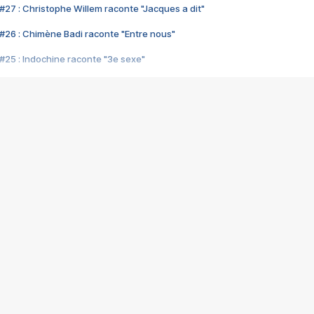
#27 : Christophe Willem raconte "Jacques a dit"
#26 : Chimène Badi raconte "Entre nous"
#25 : Indochine raconte "3e sexe"
#24 : Zaho raconte "C'est chelou"
#23 : Patrick Bruel raconte "Au café des délices"
#22 : Kyo raconte "Le chemin"
#21 : Nolwenn Leroy raconte "Cassé"
#20 : Patrick Hernandez raconte "Born to be alive"
#19 : Lorie raconte "Près de moi"
#18 : Michael Jones raconte "A nos actes manqués" (avec Jean-Jacque
#17 : Khaled raconte "Aïcha"
#16 : Corneille raconte "Parce qu'on vient de loin"
#15 : Indochine raconte "L'aventurier"