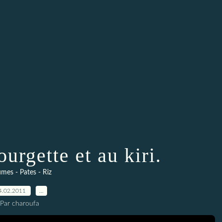
ourgette et au kiri.
mes - Pates - Riz
4.02.2011
…
Par charoufa