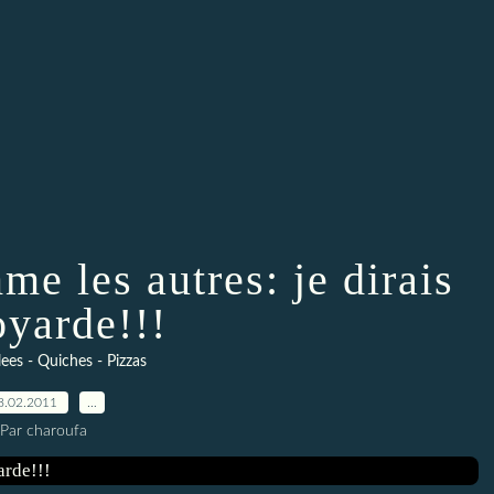
e les autres: je dirais
oyarde!!!
lees - Quiches - Pizzas
8.02.2011
…
Par charoufa