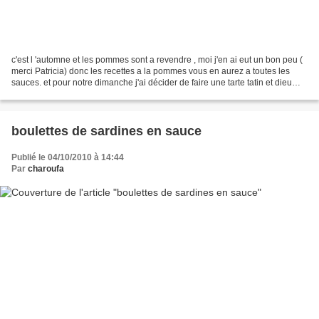
c'est l 'automne et les pommes sont a revendre , moi j'en ai eut un bon peu (
merci Patricia) donc les recettes a la pommes vous en aurez a toutes les
sauces. et pour notre dimanche j'ai décider de faire une tarte tatin et dieu
seul sait comme c'était...
boulettes de sardines en sauce
Publié le 04/10/2010 à 14:44
Par
charoufa