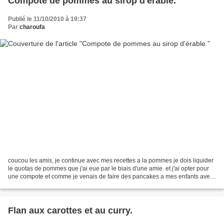
Compote de pommes au sirop d'érable.
Publié le 11/10/2010 à 19:37
Par
charoufa
coucou les amis, je continue avec mes recettes a la pommes je dois liquider
le quotas de pommes que j'ai eue par le biais d'une amie. et j'ai opter pour
une compote et comme je venais de faire des pancakes a mes enfants avec
du sirop d'érable je me suis...
Flan aux carottes et au curry.