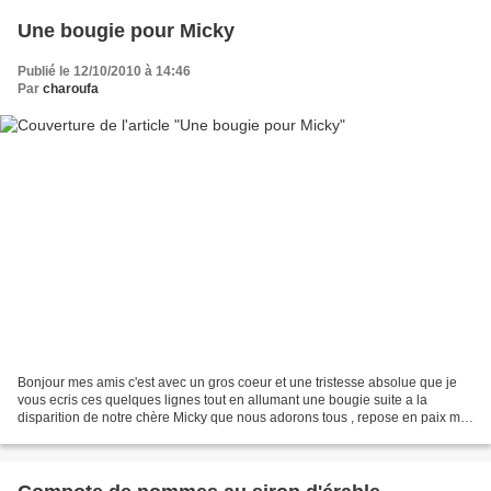
Une bougie pour Micky
Publié le 12/10/2010 à 14:46
Par
charoufa
Bonjour mes amis c'est avec un gros coeur et une tristesse absolue que je
vous ecris ces quelques lignes tout en allumant une bougie suite a la
disparition de notre chère Micky que nous adorons tous , repose en paix ma
chère Micky et sache que tu seras...