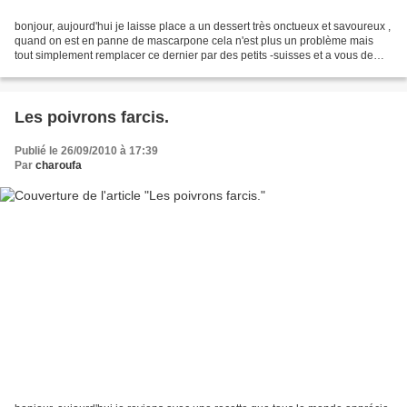
bonjour, aujourd'hui je laisse place a un dessert très onctueux et savoureux ,
quand on est en panne de mascarpone cela n'est plus un problème mais
tout simplement remplacer ce dernier par des petits -suisses et a vous de
l'agrémenter avec tous sortes...
Les poivrons farcis.
Publié le 26/09/2010 à 17:39
Par
charoufa