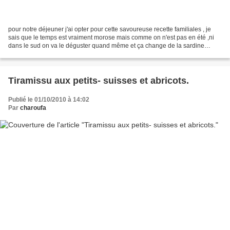
pour notre déjeuner j'ai opter pour cette savoureuse recette familiales , je
sais que le temps est vraiment morose mais comme on n'est pas en été ,ni
dans le sud on va le déguster quand même et ça change de la sardine
grillée ou bien marinée. voici les...
Tiramissu aux petits- suisses et abricots.
Publié le 01/10/2010 à 14:02
Par
charoufa