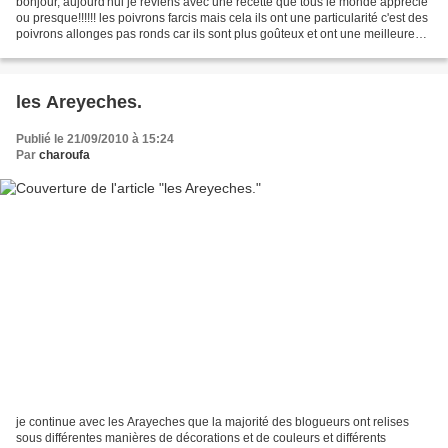
bonjour, aujourd'hui je reviens avec une recette que tous le monde apprécie
ou presque!!!!!! les poivrons farcis mais cela ils ont une particularité c'est des
poivrons allonges pas ronds car ils sont plus goûteux et ont une meilleure
tenue a la cuisson....
les Areyeches.
Publié le 21/09/2010 à 15:24
Par
charoufa
je continue avec les Arayeches que la majorité des blogueurs ont relises
sous différentes manières de décorations et de couleurs et différents