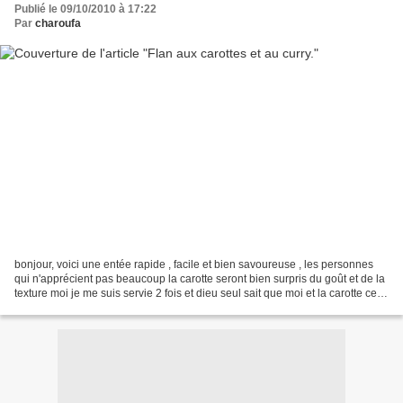
Publié le 09/10/2010 à 17:22
Par
charoufa
bonjour, voici une entée rapide , facile et bien savoureuse , les personnes
qui n'apprécient pas beaucoup la carotte seront bien surpris du goût et de la
texture moi je me suis servie 2 fois et dieu seul sait que moi et la carotte ce
n'est pas la folie....